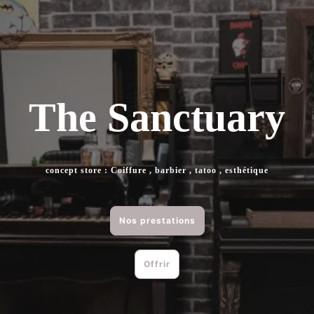
The Sanctuary
concept store : Coiffure , barbier , tatoo , esthétique
Nos prestations
Offrir